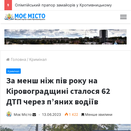
6 бізнес-проєків профінансує Регіональний фонд підтримки підприємництва
Головна
/
Кримінал
Кримінал
За менш ніж пів року на
Кіровоградщині сталося 62
ДТП через п’яних водіїв
Моє Місто
13.06.2023
1 422
Менше хвилини