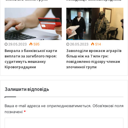
29.05.2023
595
26.05.2023
514
Викрала з банківської карти
Заволоділи врожаєм аграріїв
виплати за загиблого героя:
більш ніж на 7 млн грн:
судитимуть мешканку
повідомлено підозру членам
Кіровоградщини
злочинної групи
Залишити відповідь
Ваша e-mail адреса не оприлюднюватиметься.
Обов’язкові поля
позначені
*