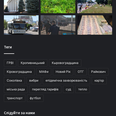
Теги
ГРВІ
Кропивницький
Кыровоградщина
Кіровоградщина
МАФи
Новий Рік
ОТГ
Райкович
Соколівка
вибри
епідемічна захворюваність
кар'єр
міська рада
перегляд тарифів
суд
тепло
транспорт
футбол
Слідуйте за нами