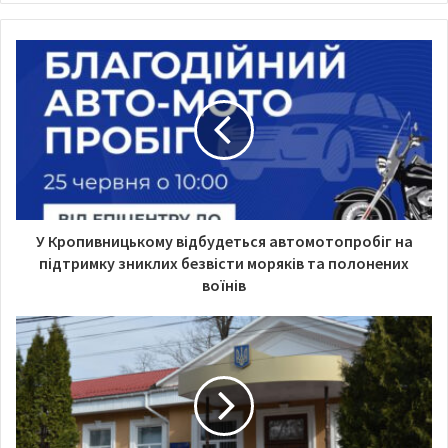
b
s
i
t
e
У Кропивницькому відбудеться автомотопробіг на
підтримку зниклих безвісти моряків та полонених
воїнів