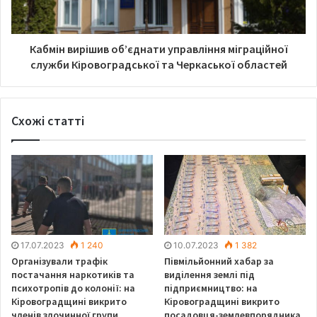
Кабмін вирішив об’єднати управління міграційної
служби Кіровоградської та Черкаської областей
“Водії, пам’ятайте, що кермо та
алкоголь несумісні”, – нагадують
в поліції.
Схожі статті
17.07.2023
1 240
10.07.2023
1 382
Організували трафік
Півмільйонний хабар за
постачання наркотиків та
виділення землі під
психотропів до колонії: на
підприємництво: на
Кіровоградщині викрито
Кіровоградщині викрито
членів злочинної групи
посадовця-землевпорядника