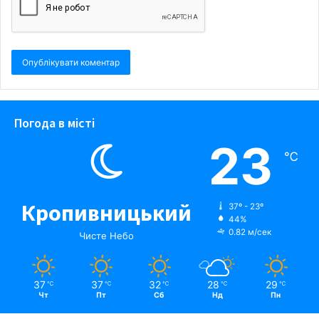
Погода в місті
23
℃
Кропивницький
37º - 23º
44%
0.82 м/сек
Чисте Небо
37
37
32
28
29
℃
℃
℃
℃
℃
Чт
Пт
Сб
Нд
Пн