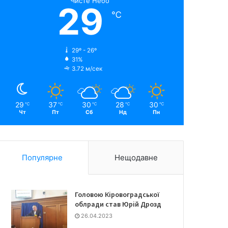
Чисте Небо
29
℃
29º - 26º
31%
3.72 м/сек
29
37
30
28
30
℃
℃
℃
℃
℃
Чт
Пт
Сб
Нд
Пн
Популярне
Нещодавне
Головою Кіровоградської
облради став Юрій Дрозд
26.04.2023