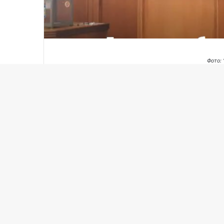
Фото: 
Головою Кіровоградської обласної ради ст
сесійній залі.
Так, продовження П’ятнадцятої сесії обласно
За годину депутати зібралися і за ініціатив
Його підтримали представники «ЄС», «Батьк
На засіданні розглянули усього одне питанн
За це проголосували 39 депутатів.