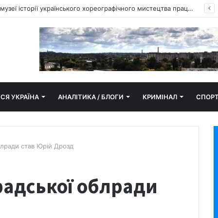
Кропивницький: у музеї історії українського хореографічного мистецтва працював творчий простір
СЯ УКРАЇНА
АНАЛІТИКА / БЛОГИ
КРИМІНАЛ
СПОР
блради став Юрій Дрозд
радської облради