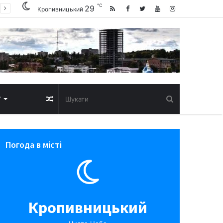
℃
29
Кропивницький
Випадкова
Т
стаття
Погода в місті
Кропивницький