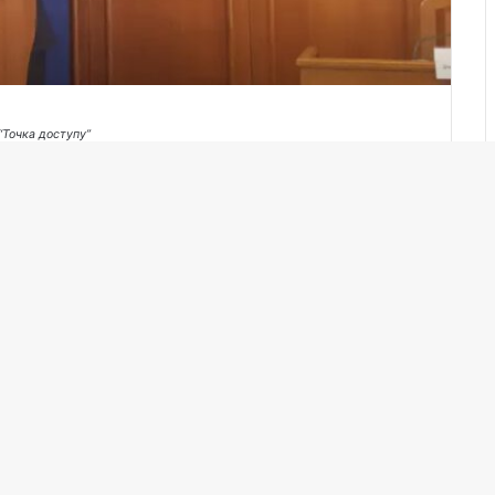
“Точка доступу”
ав Юрій Дрозд. Передувала цьому низка подій в
ї ради не відбулось через відсутність кворуму.
и О. Горбунова розпочали нову – позачергову сесію
івщини» та «За майбутнє»
я – про звільнення голови облради Сергія Шульги.