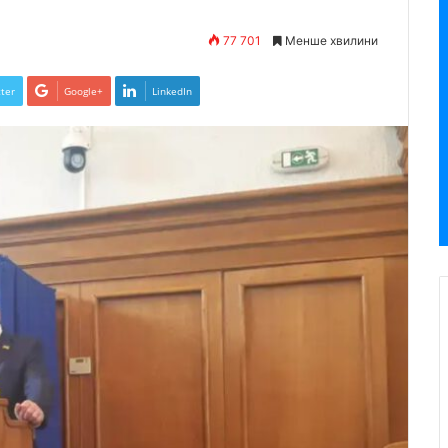
77 701
Менше хвилини
ter
Google+
LinkedIn