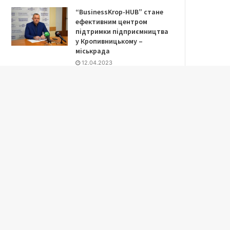
“BusinessKrop-HUB” стане
ефективним центром
підтримки підприємництва
у Кропивницькому –
міськрада
12.04.2023
Сплату податків і зборів
обговорили в
Кропивницькій міській раді
27.04.2023
Стартувала сесія
Кропивницької міської ради
(ВІДЕО)
04.05.2023
Микола Романюк
виконуватиме обов’язки
гендиректора ОКВП
«Дніпро-Кіровоград»
15.05.2023