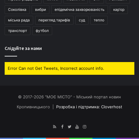
Соколівка
вибри
епідемічна захворюваність
кар'єр
міська рада
перегляд тарифів
суд
тепло
транспорт
футбол
Слідуйте за нами
Error Can not Get Tweets, Incorrect account info.
© 2017-2026 "МОЄ МІСТО" - Міський портал новин
Кропивницького |
Розробка і підтримка: Cloverhost