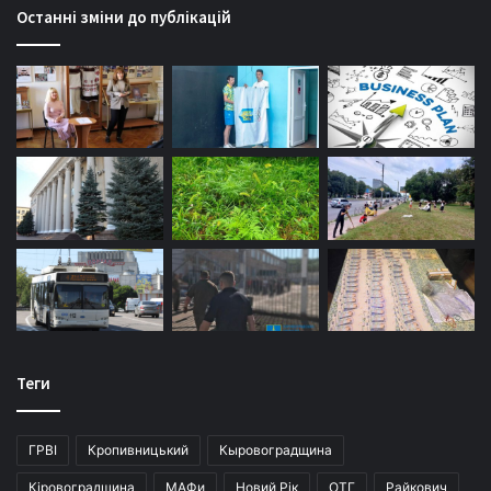
Останні зміни до публікацій
Теги
ГРВІ
Кропивницький
Кыровоградщина
Кіровоградщина
МАФи
Новий Рік
ОТГ
Райкович