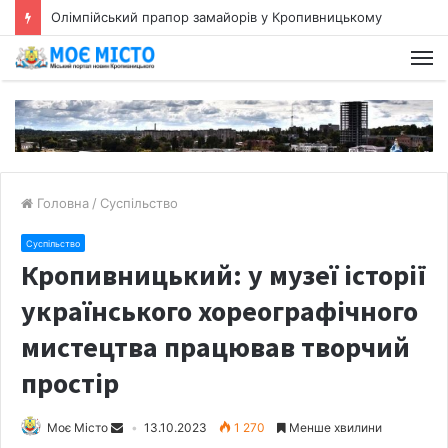
Олімпійський прапор замайорів у Кропивницькому
Головна
/
Суспільство
Суспільство
Кропивницький: у музеї історії
українського хореографічного
мистецтва працював творчий
простір
Моє Місто
13.10.2023
1 270
Менше хвилини