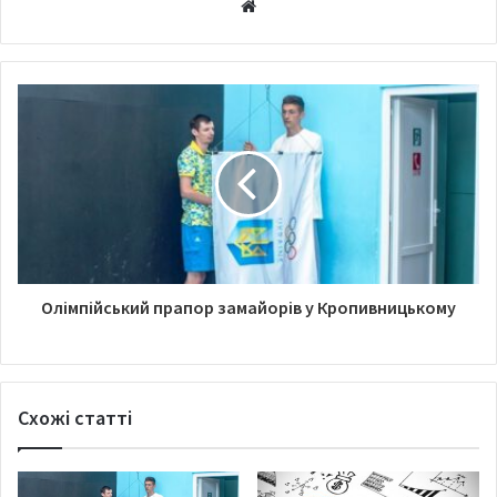
W
e
b
s
i
t
e
Олімпійський прапор замайорів у Кропивницькому
Схожі статті