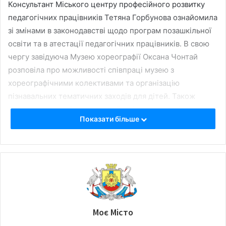
Консультант Міського центру професійного розвитку
педагогічних працівників Тетяна Горбунова ознайомила
зі змінами в законодавстві щодо програм позашкільної
освіти та в атестації педагогічних працівників. В свою
чергу завідуюча Музею хореографії Оксана Чонтай
розповіла про можливості співпраці музею з
хореографічними колективами та організацію
пізнавальних тематичних заходів для дітей. Також
провела екскурсію для гостей, які вперше завітали до
Показати більше
Музею хореографії.
Нагадуємо, що музей працює з понеділка по п’ятницю, з
9-00 до 17-00 год. за адресою: вул. Велика
Перспективна, 33. Запис на екскурсію за тел. (0522)
24-19-62.
Моє Місто