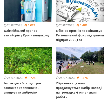
25.07.2023
1 613
25.07.2023
1 481
Олімпійський прапор
6 бізнес-проєків профінансує
замайорів у Кропивницькому
Регіональний фонд підтримки
підприємництва
24.07.2023
1 726
24.07.2023
1 476
Інспекція з благоустрою
У Кропивницькому
закликає кропивничан
продовжується набір молоді
знищувати амброзію
на громадські оплачувані
роботи