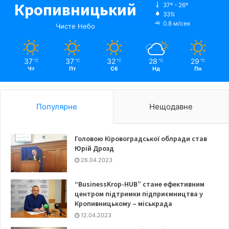
Кропивницький
37º - 26º
33%
0.8 м/сек
Чисте Небо
37
37
32
28
29
℃
℃
℃
℃
℃
Чт
Пт
Сб
Нд
Пн
Популярне
Нещодавне
Головою Кіровоградської облради став
Юрій Дрозд
26.04.2023
“BusinessKrop-HUB” стане ефективним
центром підтримки підприємництва у
Кропивницькому – міськрада
12.04.2023