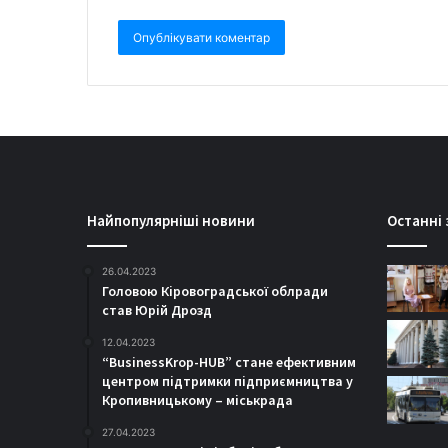
Найпопулярніші новини
Останні 
26.04.2023
Головою Кіровоградської облради
став Юрій Дрозд
12.04.2023
“BusinessKrop-HUB” стане ефективним
центром підтримки підприємництва у
Кропивницькому – міськрада
27.04.2023