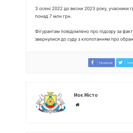
З осені 2022 до весни 2023 року, учасники 
понад 7 млн грн.
Фігурантам повідомлено про підозру за факт
звернулися до суду з клопотанням про обран
Facebook
Twit
Моє Місто
W
e
b
s
i