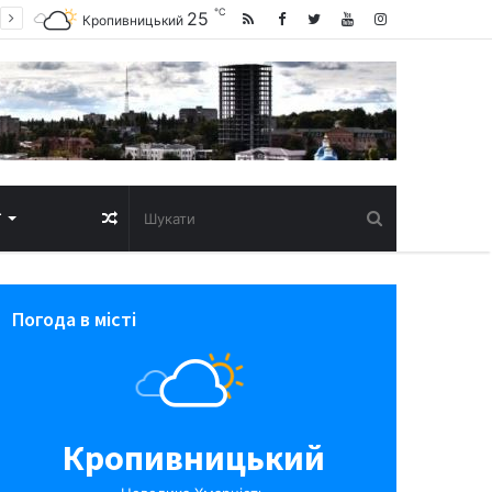
℃
25
Кропивницький
Випадкова
Т
стаття
Погода в місті
Кропивницький