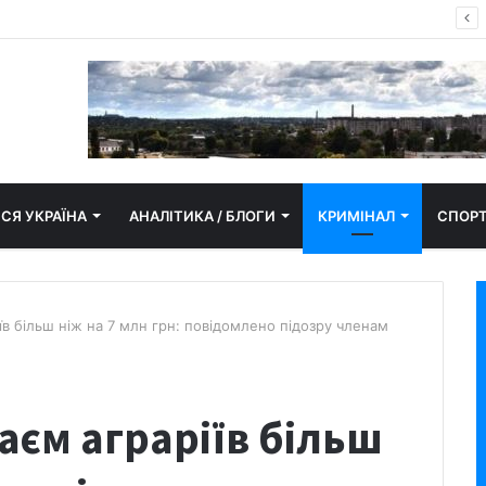
пор замайорів у Кропивницькому
СЯ УКРАЇНА
АНАЛІТИКА / БЛОГИ
КРИМІНАЛ
СПОР
в більш ніж на 7 млн грн: повідомлено підозру членам
аєм аграріїв більш