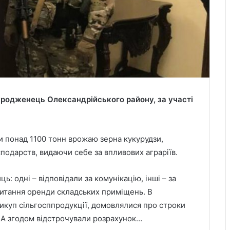
уродженець Олександрійського району, за участі
и понад 1100 тонн врожаю зерна кукурудзи,
подарств, видаючи себе за впливових аграріїв.
: одні – відповідали за комунікацію, інші – за
питання оренди складських приміщень. В
куп сільгосппродукції, домовлялися про строки
. А згодом відстрочували розрахунок…