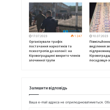
17.07.2023
1 247
10.07.2023
Організували трафік
Півмільйонн
постачання наркотиків та
виділення зе
психотропів до колонії: на
підприємниц
Кіровоградщині викрито членів
Кіровоградщ
злочинної групи
посадовця-
Залишити відповідь
Ваша e-mail адреса не оприлюднюватиметься.
Обо