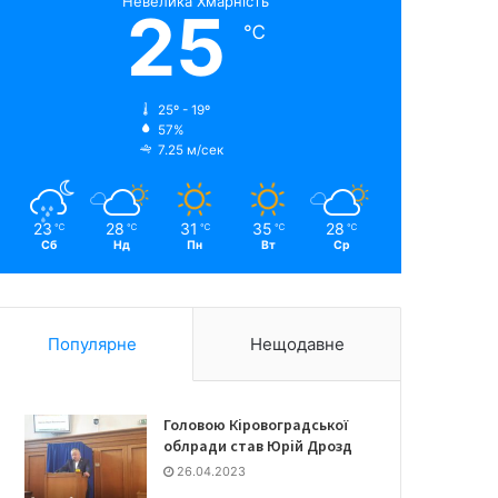
Невелика Хмарність
25
℃
25º - 19º
57%
7.25 м/сек
23
28
31
35
28
℃
℃
℃
℃
℃
Сб
Нд
Пн
Вт
Ср
Популярне
Нещодавне
Головою Кіровоградської
облради став Юрій Дрозд
26.04.2023