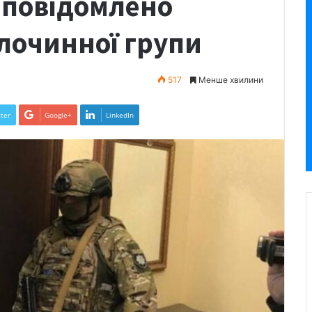
: повідомлено
злочинної групи
517
Менше хвилини
ter
Google+
LinkedIn