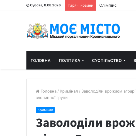
Олімпійський пра
Субота, 8.08.2026
Гарячі новини
ГОЛОВНА
ПОЛІТИКА
СУСПІЛЬСТВО
В
Головна
/
Кримінал
/
Заволоділи врожаєм аграрії
злочинної групи
Кримінал
Заволоділи врож