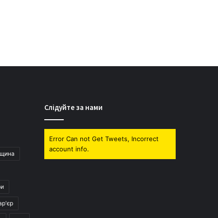
Слідуйте за нами
Error Can not Get Tweets, Incorrect
account info.
дщина
ри
ар'єр