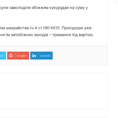
групи заволоділи збіжжям кукурудзи на суму у
ом шахрайства (ч.4 ст.190 ККУ). Прокурори уже
ня їм запобіжних заходів – тримання під вартою.
ter
Google+
LinkedIn