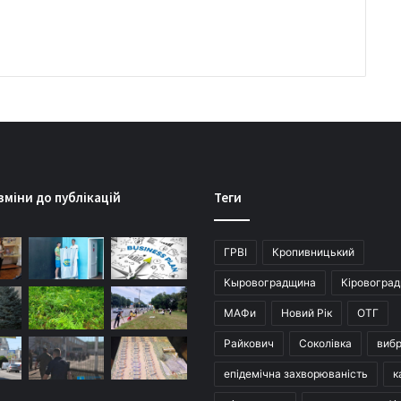
зміни до публікацій
Теги
ГРВІ
Кропивницький
Кыровоградщина
Кіровогра
МАФи
Новий Рік
ОТГ
Райкович
Соколівка
виб
епідемічна захворюваність
к