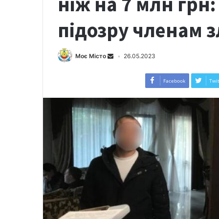
ніж на 7 млн грн
підозру членам 
Моє Місто
26.05.2023
Facebook
Twit