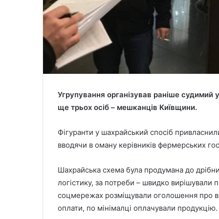
Угрупування організував раніше судимий 
ще трьох осіб – мешканців Київщини.
Фігуранти у шахрайський спосіб привласнил
вводячи в оману керівників фермерських гос
Шахрайська схема була продумана до дрібниць
логістику, за потреби – швидко вирішували 
соцмережах розміщували оголошення про ви
оплати, по мінімалці оплачували продукцію