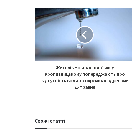
t
e
Жителів Новомиколаївки у
Кропивницькому попереджають про
відсутність води за окремими адресами
25 травня
Схожі статті