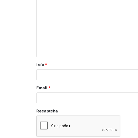
Ім’я
*
Email
*
Recaptcha