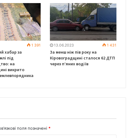
1 391
13.06.2023
1 431
ий хабар за
За менш ніж пів року на
млі під
Кіровоградщині сталося 62 ДТП
тво: на
через п’яних водіїв
ині викрито
землевпорядника
в’язкові поля позначені
*