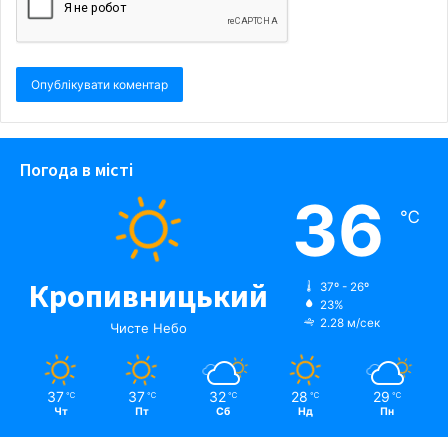
Погода в місті
36
℃
Кропивницький
37º - 26º
23%
2.28 м/сек
Чисте Небо
37
37
32
28
29
℃
℃
℃
℃
℃
Чт
Пт
Сб
Нд
Пн