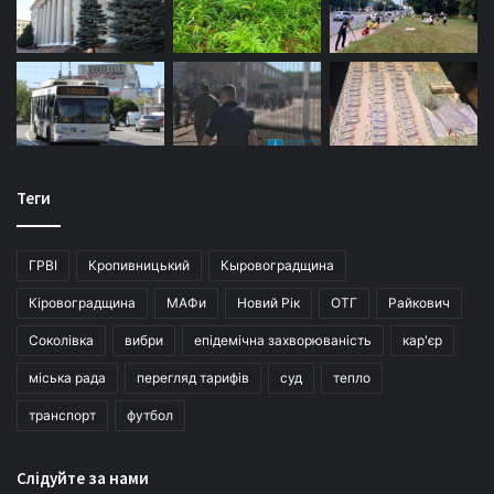
Теги
ГРВІ
Кропивницький
Кыровоградщина
Кіровоградщина
МАФи
Новий Рік
ОТГ
Райкович
Соколівка
вибри
епідемічна захворюваність
кар'єр
міська рада
перегляд тарифів
суд
тепло
транспорт
футбол
Слідуйте за нами