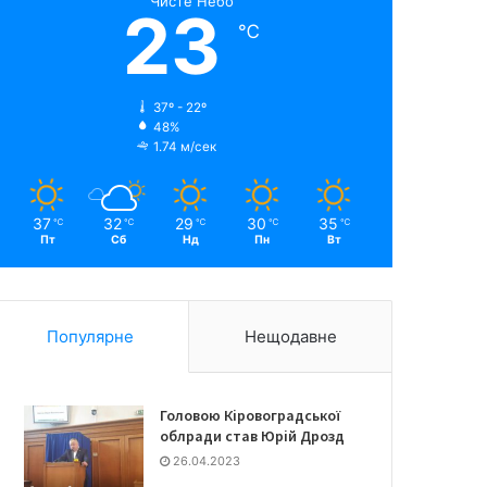
Чисте Небо
23
℃
37º - 22º
48%
1.74 м/сек
37
32
29
30
35
℃
℃
℃
℃
℃
Пт
Сб
Нд
Пн
Вт
Популярне
Нещодавне
Головою Кіровоградської
облради став Юрій Дрозд
26.04.2023