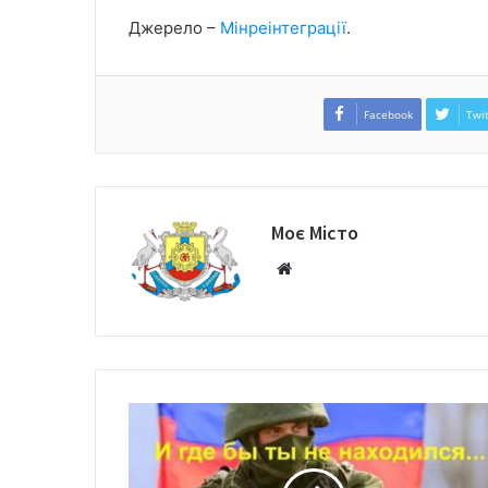
Джерело –
Мінреінтеграції
.
Facebook
Twit
Моє Місто
W
e
b
s
i
t
e