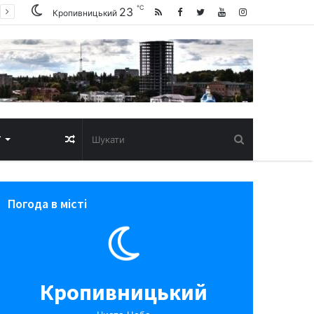
℃
23
Кропивницький
Випадкова
Т
стаття
Погода в місті
Кропивницький