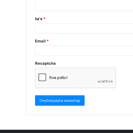
Ім’я
*
Email
*
Recaptcha