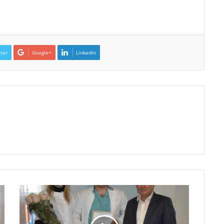
ter
Google+
LinkedIn