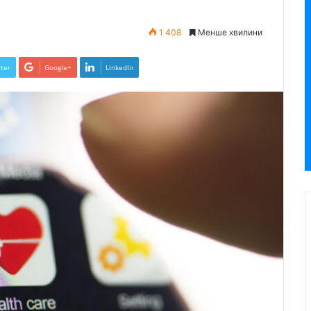
1 408
Менше хвилини
ter
Google+
LinkedIn