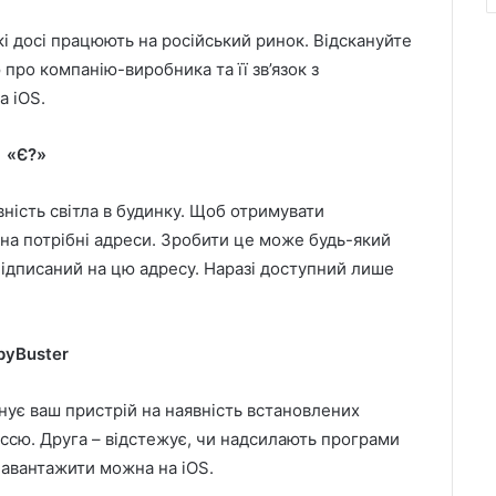
і досі працюють на російський ринок. Відскануйте
про компанію-виробника та її зв’язок з
а iOS.
«Є?»
вність світла в будинку. Щоб отримувати
 на потрібні адреси. Зробити це може будь-який
 підписаний на цю адресу. Наразі доступний лише
pyBuster
анує ваш пристрій на наявність встановлених
руссю. Друга – відстежує, чи надсилають програми
 Завантажити можна на iOS.