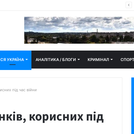
апор замайорів у Кропивницькому
СЯ УКРАЇНА
АНАЛІТИКА / БЛОГИ
КРИМІНАЛ
СПОР
исних під час війни
нків, корисних під