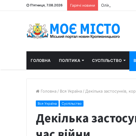
Олімпійський пр
П’ятниця, 7.08.2026
Гарячі новини
ГОЛОВНА
ПОЛІТИКА
СУСПІЛЬСТВО
В
Головна
/
Вся Україна
/
Декілька застосунків, кор
Вся Україна
Суспільство
Декілька застосу
час війни