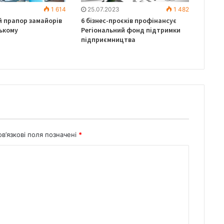
1 614
25.07.2023
1 482
й прапор замайорів
6 бізнес-проєків профінансує
ькому
Регіональний фонд підтримки
підприємництва
в’язкові поля позначені
*