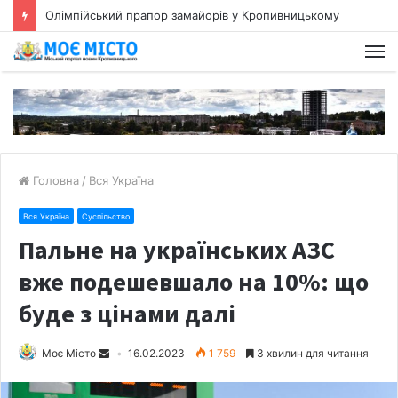
Олімпійський прапор замайорів у Кропивницькому
Головна
/
Вся Україна
Вся Україна
Суспільство
Пальне на українських АЗС
вже подешевшало на 10%: що
буде з цінами далі
Моє Місто
16.02.2023
1 759
3 хвилин для читання