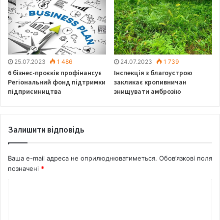
Динаміка цін на бензин та дизпаливо на АЗС України
25.07.2023
1 486
24.07.2023
1 739
6 бізнес-проєків профінансує
Інспекція з благоустрою
Регіональний фонд підтримки
закликає кропивничан
підприємництва
знищувати амброзію
Залишити відповідь
Ваша e-mail адреса не оприлюднюватиметься.
Обов’язкові поля
позначені
*