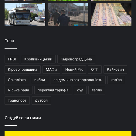
Дещо інша ситуація з автогазом. Тут на ціни вплинув
зростаючий імпорт російського продукту, це буде
визначальним фактором цінової динаміки на зріджений
газ і надалі.
Теги
Динаміка цін на газ на АЗС України
ГРВІ
Кропивницький
Кыровоградщина
Кіровоградщина
МАФи
Новий Рік
ОТГ
Райкович
Соколівка
вибри
епідемічна захворюваність
кар'єр
міська рада
перегляд тарифів
суд
тепло
транспорт
футбол
Слідуйте за нами