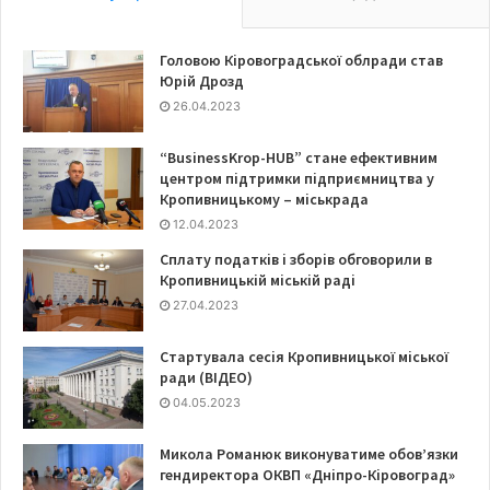
га менше, порівнюючи з довоєнним показником. Тож
дефіциту на ринку початок польових робіт у будь-якому
Головою Кіровоградської облради став
випадку не створить.
Юрій Дрозд
26.04.2023
Що буде з цінами на бензин
та дизпаливо
“BusinessKrop-HUB” стане ефективним
центром підтримки підприємництва у
Кропивницькому – міськрада
Подальша цінова динаміка на бензин і дизпаливо
12.04.2023
головним чином залежатиме від європейського ринку
Сплату податків і зборів обговорили в
та коливань нафтових котирувань. Але найближчі два
Кропивницькій міській раді
місяці ситуація залишиться доволі прогнозованою, і
27.04.2023
можна з упевненістю говорити про подальше
подешевшання пального.
Стартувала сесія Кропивницької міської
ради (ВІДЕО)
04.05.2023
Микола Романюк виконуватиме обов’язки
гендиректора ОКВП «Дніпро-Кіровоград»
«Протягом лютого ціни можуть