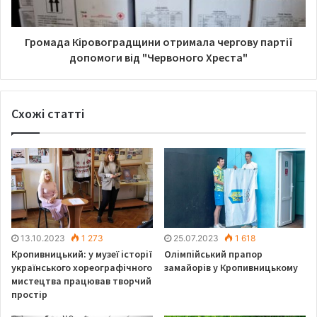
Аналогічна ситуація і на ринку Європи. Там теж
створився кількамісячний запас, а тому ціна падає. Це
Громада Кіровоградщини отримала чергову партії
відбивається як на внутрішньому ринку, так і на вартості
допомоги від "Червоного Хреста"
нафтопродуктів на експорт.
Схожі статті
«Раніше, за рахунок високого
попиту з нашого боку,
європейські нафтотрейдери
ставили високі спекулятивні
націнки. Тепер їхній ринок
13.10.2023
1 273
25.07.2023
1 618
залився, наш теж, попит упав і
Кропивницький: у музеї історії
Олімпійський прапор
націнка, яку вони гилили для нас,
українського хореографічного
замайорів у Кропивницькому
зменшилася», — каже Сергій
мистецтва працював творчий
простір
Куюн.