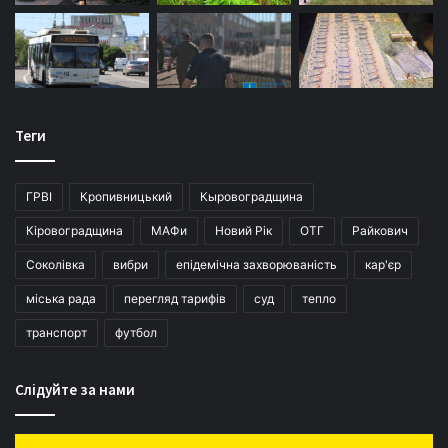
Теги
ГРВІ
Кропивницький
Кыровоградщина
Кіровоградщина
МАФи
Новий Рік
ОТГ
Райкович
Соколівка
вибри
епідемічна захворюваність
кар'єр
міська рада
перегляд тарифів
суд
тепло
транспорт
футбол
Слідуйте за нами