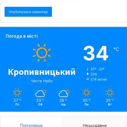
Погода в місті
34
℃
Кропивницький
37º - 22º
23%
3.14 м/сек
Чисте Небо
37
33
29
30
35
℃
℃
℃
℃
℃
Пт
Сб
Нд
Пн
Вт
Популярне
Нещодавне