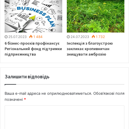
25.07.2023
1 484
24.07.2023
1 732
6 бізнес-проєків профінансує
Інспекція з благоустрою
Регіональний фонд підтримки
закликає кропивничан
підприємництва
знищувати амброзію
Залишити відповідь
Ваша e-mail адреса не оприлюднюватиметься.
Обов’язкові поля
позначені
*