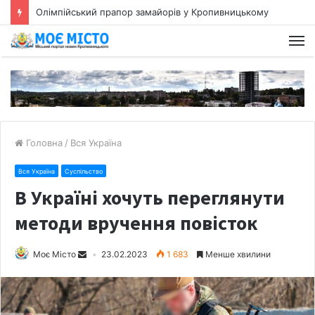
Олімпійський прапор замайорів у Кропивницькому
Головна
/
Вся Україна
Вся Україна
Суспільство
В Україні хочуть переглянути
методи вручення повісток
Моє Місто
23.02.2023
1 683
Менше хвилини