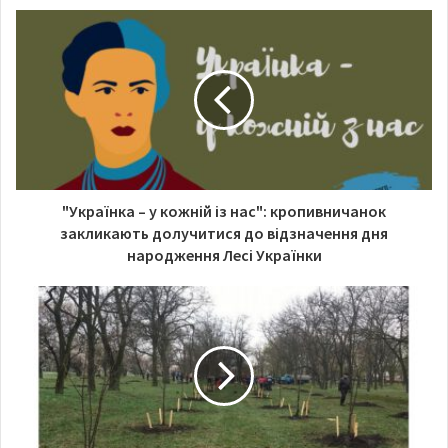
s
зазначив він.
i
t
e
"Українка – у кожній із нас": кропивничанок
закликають долучитися до відзначення дня
народження Лесі Українки