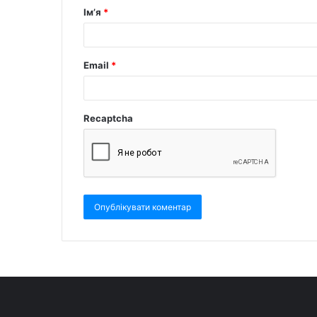
Ім’я
*
Email
*
Recaptcha