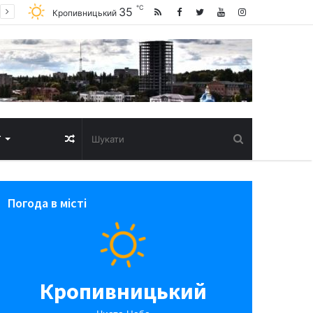
℃
35
Кропивницький
Випадкова
Т
стаття
Погода в місті
Кропивницький