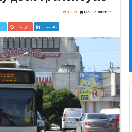
1 338
Менше хвилини
ter
Google+
LinkedIn