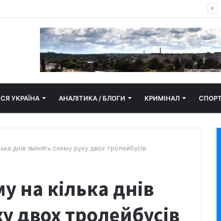
пор замайорів у Кропивницькому
СЯ УКРАЇНА
АНАЛІТИКА / БЛОГИ
КРИМІНАЛ
СПОР
ька днів змінять схему руху двох тролейбусів
у на кілька днів
ху двох тролейбусів