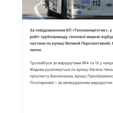
За повідомленням КП «Теплоенергетик», у 
робіт трубопроводу теплової мережі відбу
частини по вулиці Великій Перспективній, б
липня.
Тролейбуси за маршрутами №4 та 10 у напр
Жадова рухатимуться по вулиці Євгена Чика
проспекту Винниченка, вулиці Преображенсь
Лісопаркової – за затвердженим маршрутом 