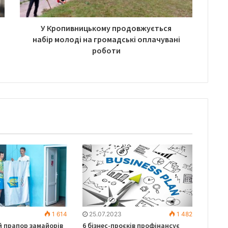
У Кропивницькому продовжується
набір молоді на громадські оплачувані
роботи
1 614
25.07.2023
1 482
й прапор замайорів
6 бізнес-проєків профінансує