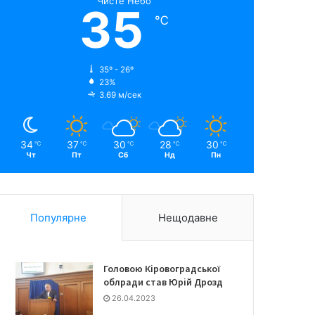
Чисте Небо
35
℃
35º - 26º
23%
3.69 м/сек
34
37
30
28
30
℃
℃
℃
℃
℃
Чт
Пт
Сб
Нд
Пн
Популярне
Нещодавне
Головою Кіровоградської
облради став Юрій Дрозд
26.04.2023