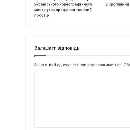
українського хореографічного
у Кропивниц
мистецтва працював творчий
простір
Залишити відповідь
Ваша e-mail адреса не оприлюднюватиметься.
Обо