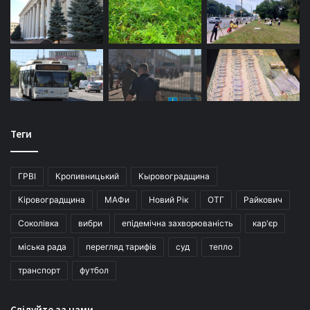
Теги
ГРВІ
Кропивницький
Кыровоградщина
Кіровоградщина
МАФи
Новий Рік
ОТГ
Райкович
Соколівка
вибри
епідемічна захворюваність
кар'єр
міська рада
перегляд тарифів
суд
тепло
транспорт
футбол
Слідуйте за нами