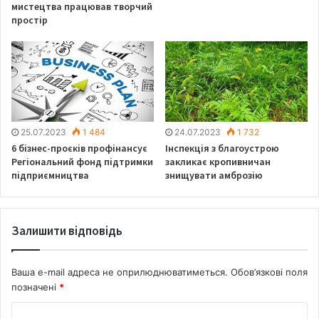
мистецтва працював творчий
простір
25.07.2023
1 484
24.07.2023
1 732
6 бізнес-проєків профінансує
Інспекція з благоустрою
Регіональний фонд підтримки
закликає кропивничан
підприємництва
знищувати амброзію
Залишити відповідь
Ваша e-mail адреса не оприлюднюватиметься.
Обов’язкові поля
позначені
*