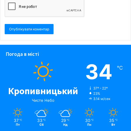
Погода в місті
34
℃
Кропивницький
37º - 22º
23%
3.14 м/сек
Чисте Небо
37
33
29
30
35
℃
℃
℃
℃
℃
Пт
Сб
Нд
Пн
Вт