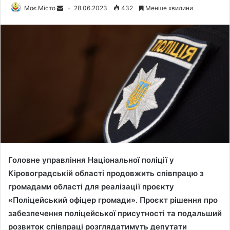
Моє Місто
28.06.2023
432
Менше хвилини
Головне управління Національної поліції у
Кіровоградській області продовжить співпрацю з
громадами області для реалізації проєкту
«Поліцейський офіцер громади». Проєкт рішення про
забезпечення поліцейської присутності та подальший
розвиток співпраці розглядатимуть депутати