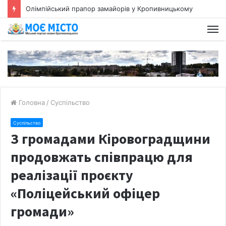
Олімпійський прапор замайорів у Кропивницькому
Головна
/
Суспільство
Суспільство
З громадами Кіровоградщини
продовжать співпрацю для
реалізації проєкту
«Поліцейський офіцер
громади»