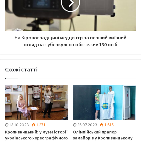
На Кіровоградщині медцентр за перший виїзний
огляд на туберкульоз обстежив 130 осіб
Схожі статті
13.10.2023
1 271
25.07.2023
1 615
Кропивницький: у музеї історії
Олімпійський прапор
українського хореографічного
замайорів у Кропивницькому