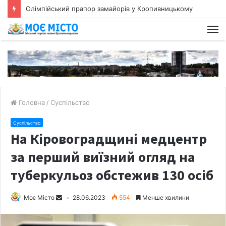
Олімпійський прапор замайорів у Кропивницькому
Головна
/
Суспільство
Суспільство
На Кіровоградщині медцентр
за перший виїзний огляд на
туберкульоз обстежив 130 осіб
Моє Місто
28.06.2023
554
Менше хвилини