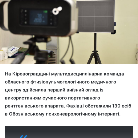
На Кіровоградщині мультидисциплінарна команда
обласного фтизіопульмогологічного медичного
центру здійснила перший виїзний огляд із
використанням сучасного портативного
рентгенівського апарата. Фахівці обстежили 130 осіб
в Обознівському психоневрологічному інтернаті.