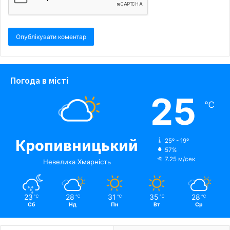
Погода в місті
25
℃
Кропивницький
25º - 19º
57%
7.25 м/сек
Невелика Хмарність
23
28
31
35
28
℃
℃
℃
℃
℃
Сб
Нд
Пн
Вт
Ср