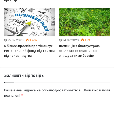
25.07.2023
1 487
24.07.2023
1 740
6 бізнес-проєків профінансує
Інспекція з благоустрою
Регіональний фонд підтримки
закликає кропивничан
підприємництва
знищувати амброзію
Залишити відповідь
Ваша e-mail адреса не оприлюднюватиметься.
Обов’язкові поля
позначені
*