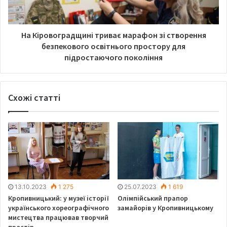
досліджень на туберкульоз.
На Кіровоградщині триває марафон зі створення
безпекового освітнього простору для
підростаючого покоління
Схожі статті
13.10.2023
1 275
25.07.2023
1 619
Кропивницький: у музеї історії
Олімпійський прапор
українського хореографічного
замайорів у Кропивницькому
мистецтва працював творчий
простір