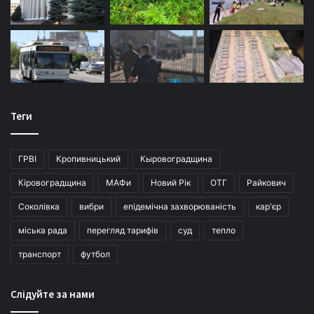
Теги
ГРВІ
Кропивницький
Кыровоградщина
Кіровоградщина
МАФи
Новий Рік
ОТГ
Райкович
Соколівка
вибри
епідемічна захворюваність
кар'єр
міська рада
перегляд тарифів
суд
тепло
транспорт
футбол
Слідуйте за нами