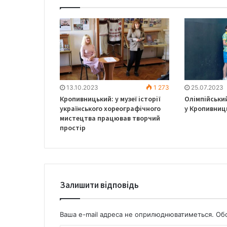
13.10.2023
1 273
25.07.2023
Кропивницький: у музеї історії
Олімпійськи
українського хореографічного
у Кропивниц
мистецтва працював творчий
простір
Залишити відповідь
Ваша e-mail адреса не оприлюднюватиметься.
Обо