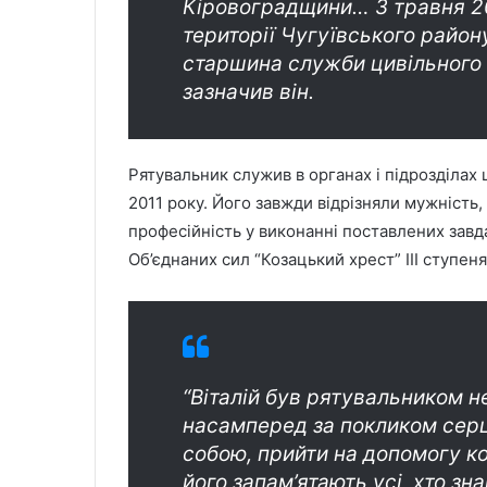
Кіровоградщини… 3 травня 20
території Чугуївського район
старшина служби цивільного з
зазначив він.
Рятувальник служив в органах і підрозділах 
2011 року. Його завжди відрізняли мужність,
професійність у виконанні поставлених завд
Об’єднаних сил “Козацький хрест” ІІІ ступеня і
“Віталій був рятувальником н
насамперед за покликом серц
собою, прийти на допомогу ко
його запам’ятають усі, хто зна