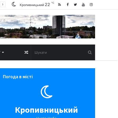
℃
22
Кропивницький
Випадкова
Т
стаття
Погода в місті
Кропивницький