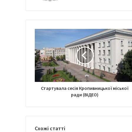
b
s
i
t
e
Стартувала сесія Кропивницької міської
ради (ВІДЕО)
Схожі статті