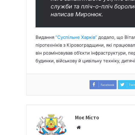
служби та пліч-о-пліч бороли
написав Миронюк.
Видання
“Суспільне Харків”
додало, що Вітал
піротехніків з Кіровоградщини, які працювал
він розміновував об’єкти інфраструктури, пе
будинки, військову й цивільну техніку, дитяч
Facebook
Twit
Моє Місто
W
e