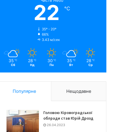
Чисте Небо
22
℃
35º - 20º
66%
3.43 м/сек
35
28
30
35
28
℃
℃
℃
℃
℃
Сб
Нд
Пн
Вт
Ср
Популярне
Нещодавне
Головою Кіровоградської
облради став Юрій Дрозд
26.04.2023