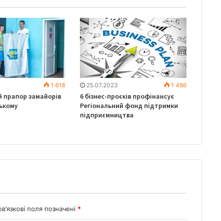
1 618
25.07.2023
1 486
й прапор замайорів
6 бізнес-проєків профінансує
ькому
Регіональний фонд підтримки
підприємництва
в’язкові поля позначені
*