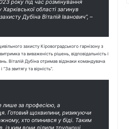
23 року під час розмінування
у Харківської області загинув
ахисту Дубіна Віталій Іванович”, –
цивільного захисту Кіровоградського гарнізону з
 витримка та виваженість рішень, відповідальність і
ань. Віталій Дубіна отримав відзнаки командувача
 “За звитягу та вірність”.
е лише за професією, а
я. Готовий щохвилини, ризикуючи
жному, хто опинився у біді. Таким
в, із ким вони ділили труднощі