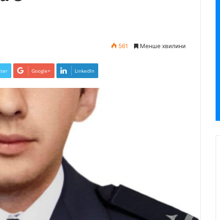
561
Менше хвилини
ter
Google+
LinkedIn