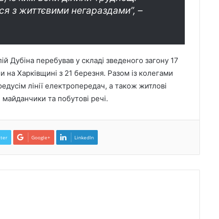
ся з життєвими негараздами”, –
ій Дубіна перебував у складі зведеного загону 17
и на Харківщині з 21 березня. Разом із колегами
редусім лінії електропередач, а також житлові
і майданчики та побутові речі.
ter
Google+
LinkedIn