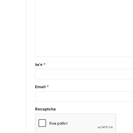
Ім’я
*
Email
*
Recaptcha