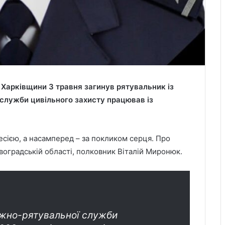
 Харківщини 3 травня загинув рятувальник із
служби цивільного захисту працював із
есією, а насамперед – за покликом серця. Про
оградській області, полковник Віталій Миронюк.
ежно-рятувальної служби