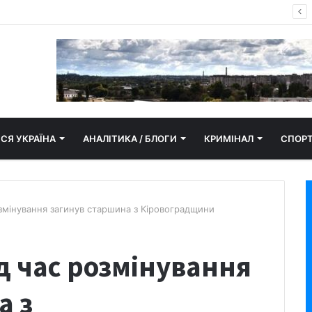
пор замайорів у Кропивницькому
СЯ УКРАЇНА
АНАЛІТИКА / БЛОГИ
КРИМІНАЛ
СПОР
озмінування загинув старшина з Кіровоградщини
д час розмінування
а з