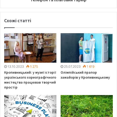
Схожі статті
13.10.2023
1 275
25.07.2023
1 619
Кропивницький: у музеї історії
Олімпійський прапор
українського хореографічного
замайорів у Кропивницькому
мистецтва працював творчий
простір