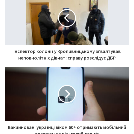
t
e
Інспектор колонії у Кропивницькому зґвалтував
неповнолітніх дівчат: справу розслідує ДБР
Вакциновані українці віком 60+ отримають мобільний
телефон та пільговий тариф