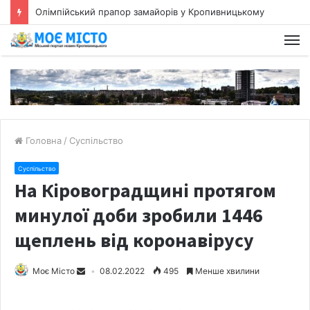
Олімпійський прапор замайорів у Кропивницькому
Головна
/
Суспільство
Суспільство
На Кіровоградщині протягом
минулої доби зробили 1446
щеплень від коронавірусу
Моє Місто
08.02.2022
495
Менше хвилини