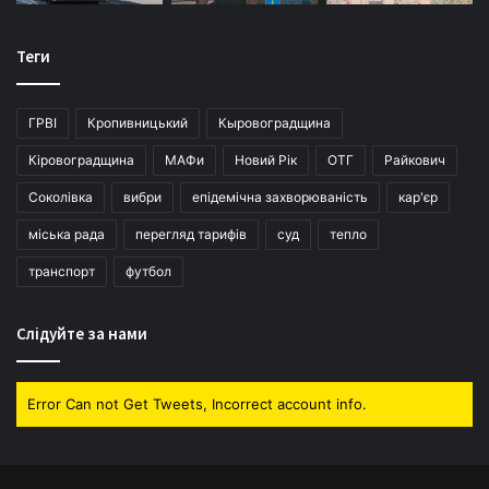
Теги
ГРВІ
Кропивницький
Кыровоградщина
Кіровоградщина
МАФи
Новий Рік
ОТГ
Райкович
Соколівка
вибри
епідемічна захворюваність
кар'єр
міська рада
перегляд тарифів
суд
тепло
транспорт
футбол
Слідуйте за нами
Error Can not Get Tweets, Incorrect account info.