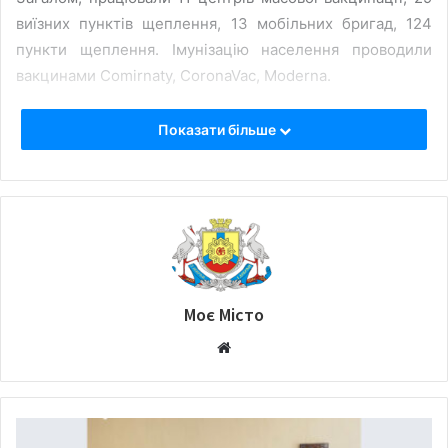
виїзних пунктів щеплення, 13 мобільних бригад, 124
пункти щеплення. Імунізацію населення проводили
вакцинами Comirnaty, CoronaVac, Moderna.
Показати більше
Моє Місто
W
e
b
s
i