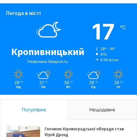
Погода в місті
17
℃
Кропивницький
28º - 16º
81%
6.58 м/сек
Невелика Хмарність
28
31
36
28
26
℃
℃
℃
℃
℃
Нд
Пн
Вт
Ср
Чт
Популярне
Нещодавне
Головою Кіровоградської облради став
Юрій Дрозд