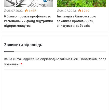
25.07.2023
1 487
24.07.2023
1 740
6 бізнес-проєків профінансує
Інспекція з благоустрою
Регіональний фонд підтримки
закликає кропивничан
підприємництва
знищувати амброзію
Залишити відповідь
Ваша e-mail адреса не оприлюднюватиметься.
Обов’язкові поля
позначені
*