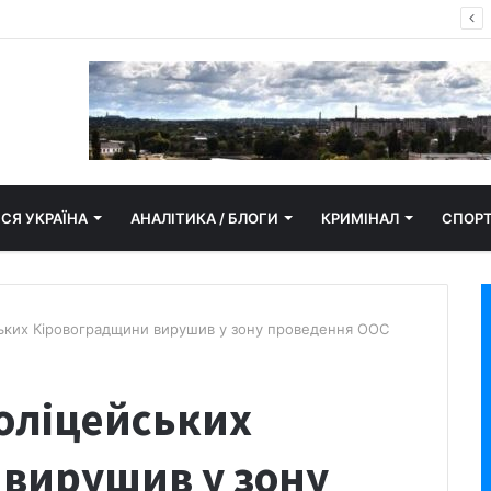
апор замайорів у Кропивницькому
СЯ УКРАЇНА
АНАЛІТИКА / БЛОГИ
КРИМІНАЛ
СПОР
ських Кіровоградщини вирушив у зону проведення ООС
поліцейських
вирушив у зону