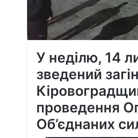
У неділю, 14 л
зведений загі
Кіровоградщин
проведення Оп
Об’єднаних си