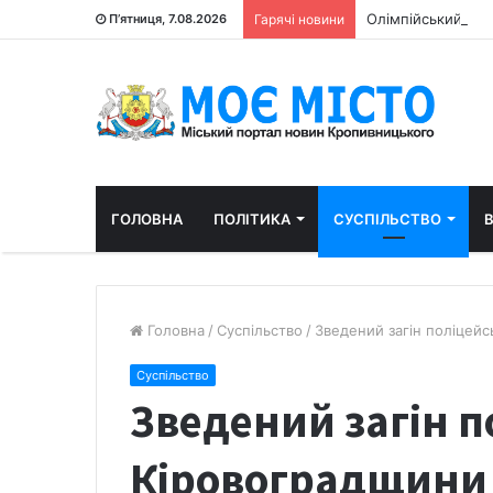
Олімпійський пр
П’ятниця, 7.08.2026
Гарячі новини
ГОЛОВНА
ПОЛІТИКА
СУСПІЛЬСТВО
В
Головна
/
Суспільство
/
Зведений загін поліцей
Суспільство
Зведений загін 
Кіровоградщини 