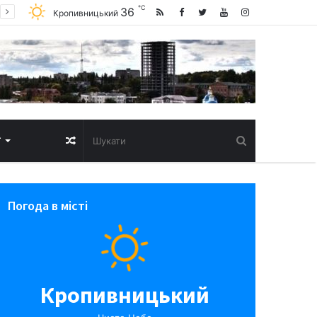
℃
36
Кропивницький
Випадкова
Т
стаття
Погода в місті
Кропивницький