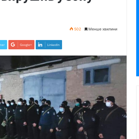
502
Менше хвилини
ter
Google+
LinkedIn