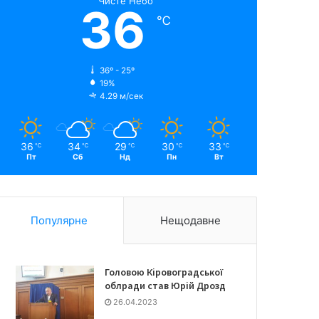
Чисте Небо
36
℃
36º - 25º
19%
4.29 м/сек
36
34
29
30
33
℃
℃
℃
℃
℃
Пт
Сб
Нд
Пн
Вт
Популярне
Нещодавне
Головою Кіровоградської
облради став Юрій Дрозд
26.04.2023