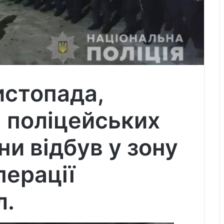
истопада,
н поліцейських
и відбув у зону
ерації
л.