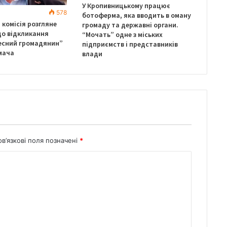
У Кропивницькому працює
578
ботоферма, яка вводить в оману
комісія розгляне
громаду та державні органи.
о відкликання
“Мочать” одне з міських
есний громадянин”
підприємств і представників
мача
влади
в’язкові поля позначені
*