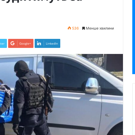
536
Менше хвилини
ter
Google+
LinkedIn