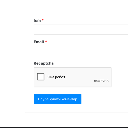
Ім’я
*
Email
*
Recaptcha