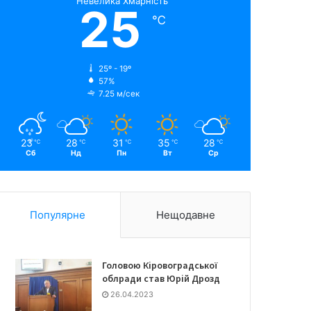
Невелика Хмарність
25
℃
25º - 19º
57%
7.25 м/сек
23
28
31
35
28
℃
℃
℃
℃
℃
Сб
Нд
Пн
Вт
Ср
Популярне
Нещодавне
Головою Кіровоградської
облради став Юрій Дрозд
26.04.2023