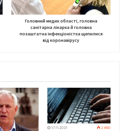
Головний медик області, головна
санітарна лікарка й головна
позаштатна інфекціоністка щепилися
від коронавірусу
17.11.2021
2 660