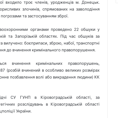
ої входило троє членів, уродженців м. Донецьк.
корисливих злочинів, спрямованих на заволодіння
 погрозами та застосуванням зброї.
авоохоронними органами проведено 22 обшуки у
кій та Запорізькій областях. Під час обшуків за
а вилучено: боєприпаси, зброю, набої, транспортні
шення до вчинення кримінального правопорушення.
ться вчинення кримінальних правопорушень,
 187 (розбій вчинений в особливо великих розмірах
аконне позбавлення волі або викрадення людини) КК
лідчі СУ ГУНП в Кіровоградській області, за
егічних розслідувань в Кіровоградській області
поліції України.