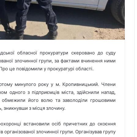
дської обласної прокуратури скеровано до суду
ованої злочинної групи, за фактами вчинення ними
ро це повідомили у прокуратурі області.
лютому минулого року у м. Кропивницький. Члени
ом одного з підприємців міста, здійснили напад,
, обмежили його волю та заволоділи грошовими
, зникнувши з місця злочину.
оохоронці встановили осіб причетних до скоєння
в організованої злочинної групи. Організував групу