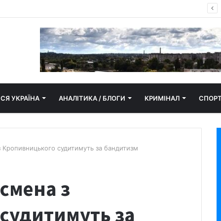
пор замайорів у Кропивницькому
СЯ УКРАЇНА
АНАЛІТИКА / БЛОГИ
КРИМІНАЛ
СПОР
з Кропивницького судитимуть за бандитизм
смена з
судитимуть за