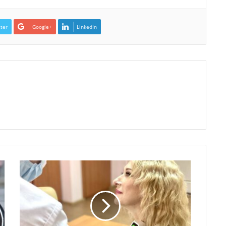
ter
Google+
LinkedIn