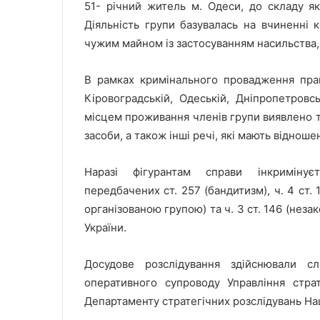
51- річний житель м. Одеси, до складу як
Діяльність групи базувалась на вчиненні 
чужим майном із застосуванням насильства,
В рамках кримінального провадження пр
Кіровоградській, Одеській, Дніпропетровсь
місцем проживання членів групи виявлено т
засоби, а також інші речі, які мають відно
Наразі фігурантам справи інкримінує
передбачених ст. 257 (бандитизм), ч. 4 ст.
організованою групою) та ч. 3 ст. 146 (нез
України.
Досудове розслідування здійснювали с
оперативного супроводу Управління страт
Департаменту стратегічних розслідувань Нац