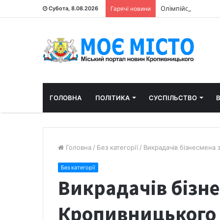
Олімпійський пра
Субота, 8.08.2026
Гарячі новини
ГОЛОВНА
ПОЛІТИКА
СУСПІЛЬСТВО
В
Головна
/
Без категорії
/
Викрадачів бізнесмена 
Без категорії
Викрадачів бізне
Кропивницького 