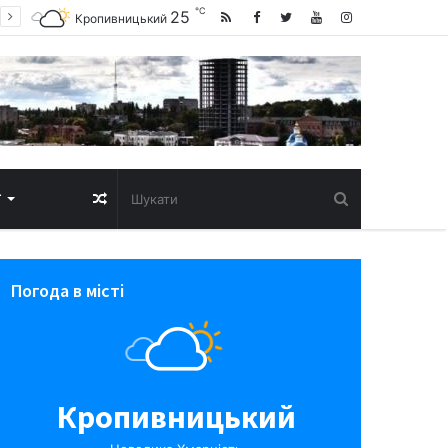
℃
25
Кропивницький
Випадкова
Т
стаття
Погода в місті
Кропивницький