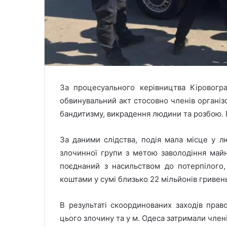
За процесуального керівництва Кіровогра
обвинувальний акт стосовно членів організ
бандитизму, викрадення людини та розбою. П
За даними слідства, подія мала місце у 
злочинної групи з метою заволодіння майн
поєднаний з насильством до потерпілого
коштами у сумі близько 22 мільйонів гривень
В результаті скоординованих заходів прав
цього злочину та у м. Одеса затримали члені