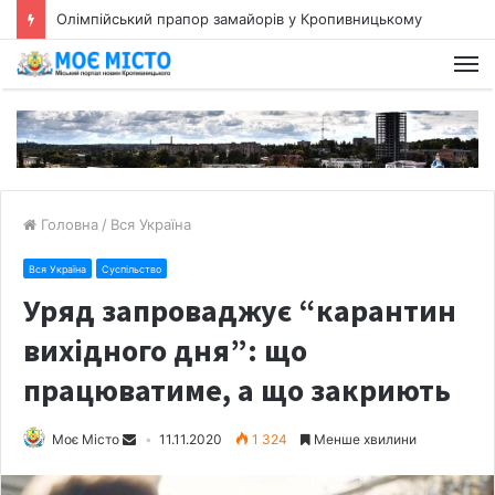
Олімпійський прапор замайорів у Кропивницькому
Головна
/
Вся Україна
Вся Україна
Суспільство
Уряд запроваджує “карантин
вихідного дня”: що
працюватиме, а що закриють
Моє Місто
11.11.2020
1 324
Менше хвилини