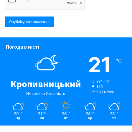
Погода в місті
21
℃
Кропивницький
29º - 16º
80%
6.41 м/сек
Невелика Хмарність
29
31
36
28
25
℃
℃
℃
℃
℃
Нд
Пн
Вт
Ср
Чт