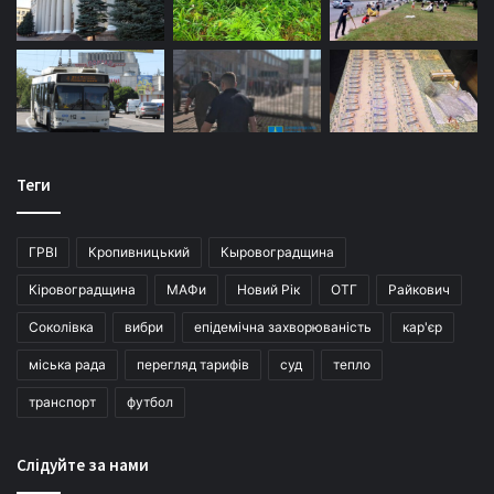
Теги
ГРВІ
Кропивницький
Кыровоградщина
Кіровоградщина
МАФи
Новий Рік
ОТГ
Райкович
Соколівка
вибри
епідемічна захворюваність
кар'єр
міська рада
перегляд тарифів
суд
тепло
транспорт
футбол
Слідуйте за нами