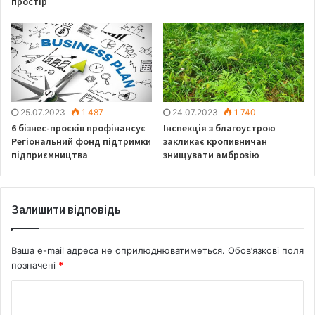
простір
25.07.2023
1 487
24.07.2023
1 740
6 бізнес-проєків профінансує
Інспекція з благоустрою
Регіональний фонд підтримки
закликає кропивничан
підприємництва
знищувати амброзію
Залишити відповідь
Ваша e-mail адреса не оприлюднюватиметься.
Обов’язкові поля
позначені
*