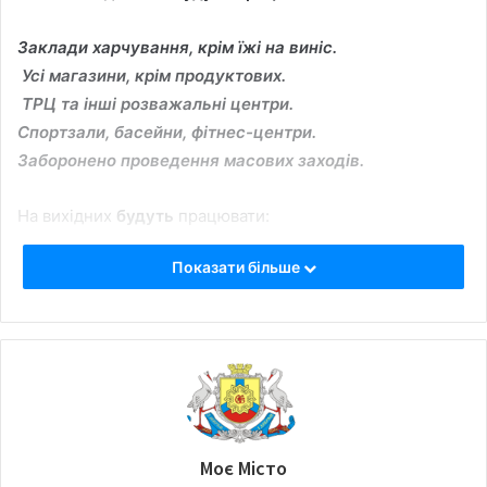
Заклади харчування, крім їжі на виніс.
Усі магазини, крім продуктових.
ТРЦ та інші розважальні центри.
Спортзали, басейни, фітнес-центри.
Заборонено проведення масових заходів.
На вихідних
будуть
працювати:
Показати більше
Продуктові магазини.
АЗС.
Аптеки та ветаптеки.
Транспорт.
Для підтримки бізнесу Кабмін планує виплатити
компенсацію частини зарплат робітників у зв’язку з
Моє Місто
простоєм, погасити до 80% кредиту, кредитні канікули