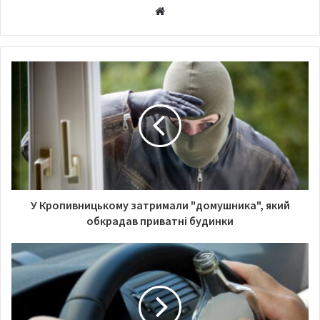
та можливість застосування механізму визнання
W
«карантину вихідного дня» форс-мажорною
e
b
обставиною.
s
i
t
e
У Кропивницькому затримали "домушника", який
обкрадав приватні будинки