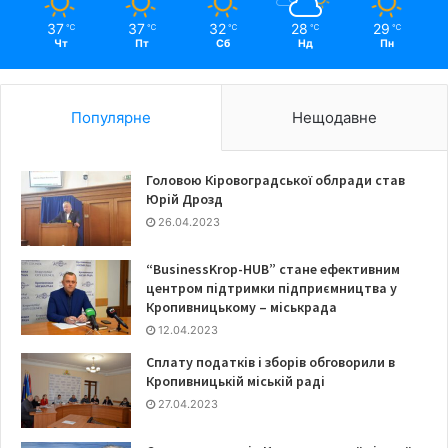
37
37
32
28
29
℃
℃
℃
℃
℃
Чт
Пт
Сб
Нд
Пн
Популярне
Нещодавне
Головою Кіровоградської облради став
Юрій Дрозд
26.04.2023
“BusinessKrop-HUB” стане ефективним
центром підтримки підприємництва у
Кропивницькому – міськрада
12.04.2023
Сплату податків і зборів обговорили в
Кропивницькій міській раді
27.04.2023