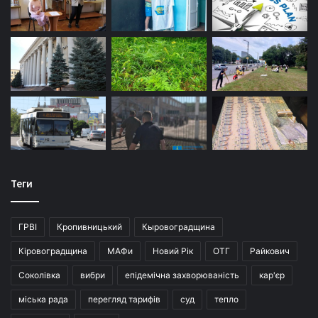
Теги
ГРВІ
Кропивницький
Кыровоградщина
Кіровоградщина
МАФи
Новий Рік
ОТГ
Райкович
Соколівка
вибри
епідемічна захворюваність
кар'єр
міська рада
перегляд тарифів
суд
тепло