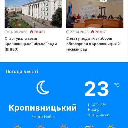
04.05.2023
76 437
27.04.2023
76 917
Стартувала сесія
Сплату податків і зборів
Кропивницької міської ради
обговорили в Кропивницькій
(ВІДЕО)
міській раді
Погода в місті
23
℃
Кропивницький
37º - 23º
44%
0.82 м/сек
Чисте Небо